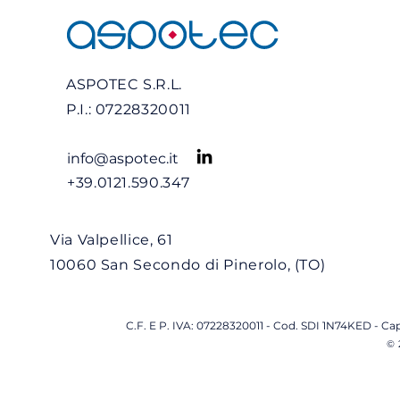
ASPOTEC S.R.L.
P.I.: 07228320011
info@aspotec.it
+39.0121.590.347
Via Valpellice, 61
10060 San Secondo di Pinerolo, (TO)
C.F. E P. IVA: 07228320011 - Cod. SDI 1N74KED - Cap
© 